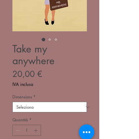
Take my
anywhere
Prezzo
20,00 €
IVA inclusa
Dimensions
*
Quantità
*