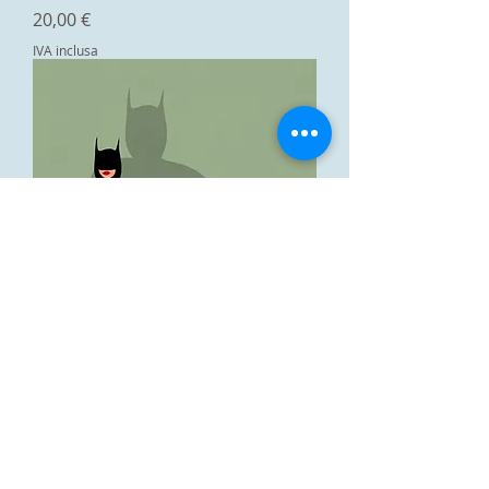
Prezzo
20,00 €
IVA inclusa
Batwoman
Prezzo
20,00 €
IVA inclusa