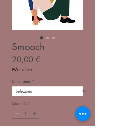
Smooch
Prezzo
20,00 €
IVA inclusa
Dimensions
*
Quantità
*
Aggiungi al carrello