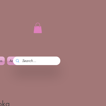
es
Art and Pennika
More
oka