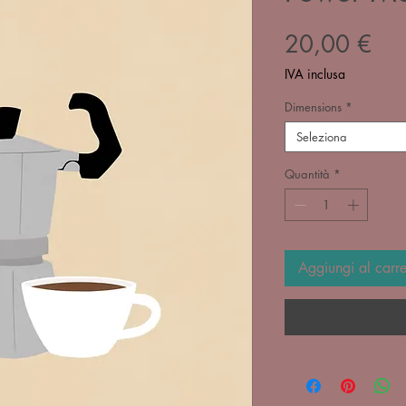
Pre
20,00 €
IVA inclusa
Dimensions
*
Seleziona
Quantità
*
Aggiungi al carre