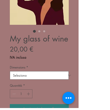
My glass of wine
Prezzo
20,00 €
IVA inclusa
Dimensions
*
Quantità
*
Aggiungi al carrello