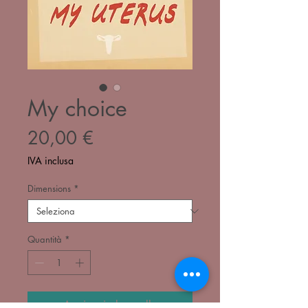
My choice
Prezzo
20,00 €
IVA inclusa
Dimensions
*
Quantità
*
Aggiungi al carrello