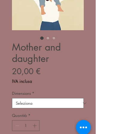
Mother and
daughter
Prezzo
20,00 €
IVA inclusa
Dimensions
*
Quantità
*