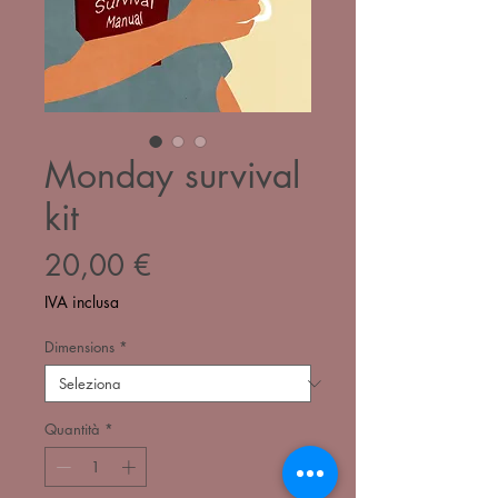
Monday survival
kit
Prezzo
20,00 €
IVA inclusa
Dimensions
*
Quantità
*