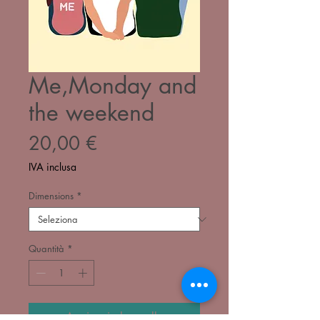
Me,Monday and
the weekend
Prezzo
20,00 €
IVA inclusa
Dimensions
*
Quantità
*
Aggiungi al carrello