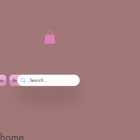
es
Art and Pennika
More
y home