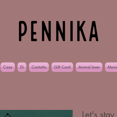
Casa
Di
Contatto
Gift Card
Animal lover
Movi
Let's sta