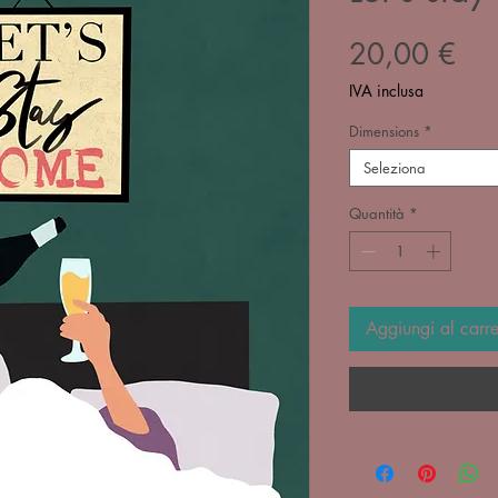
Pre
20,00 €
IVA inclusa
Dimensions
*
Seleziona
Quantità
*
Aggiungi al carre