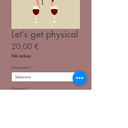
Let’s get physical
Prezzo
20,00 €
IVA inclusa
Dimensions
*
Quantità
*
Aggiungi al carrello