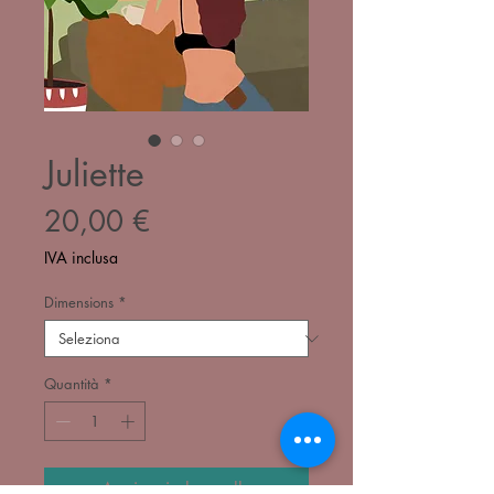
Juliette
Prezzo
20,00 €
IVA inclusa
Dimensions
*
Quantità
*
Aggiungi al carrello