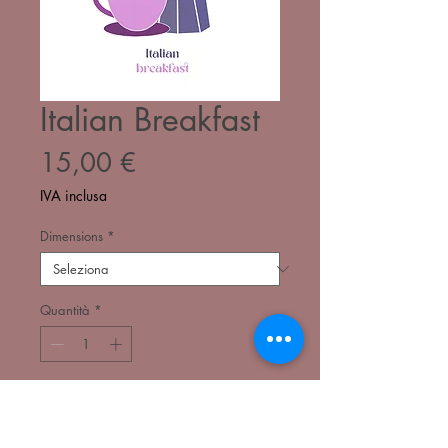
Italian Breakfast
Prezzo
15,00 €
IVA inclusa
Dimensions
*
Quantità
*
Aggiungi al carrello