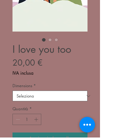
I love you too
Prezzo
20,00 €
IVA inclusa
Dimensions
*
Quantità
*
Aggiungi al carrello