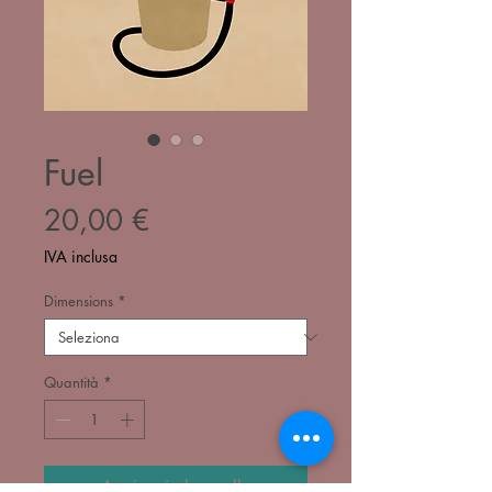
Fuel
Prezzo
20,00 €
IVA inclusa
Dimensions
*
Quantità
*
Aggiungi al carrello