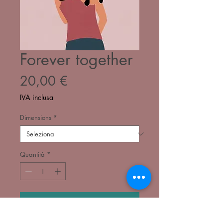
Forever together
Prezzo
20,00 €
IVA inclusa
Dimensions
*
Quantità
*
Aggiungi al carrello