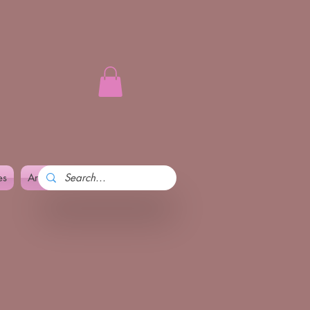
es
Art and Pennika
More