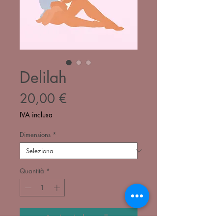
Delilah
Prezzo
20,00 €
IVA inclusa
Dimensions
*
Quantità
*
Aggiungi al carrello