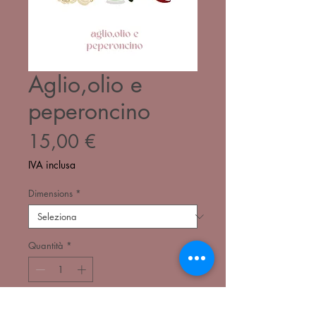
Aglio,olio e
peperoncino
Prezzo
15,00 €
IVA inclusa
Dimensions
*
Quantità
*
Aggiungi al carrello