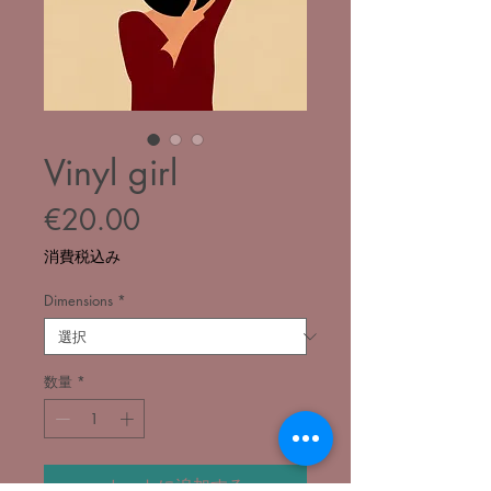
Vinyl girl
価
€20.00
格
消費税込み
Dimensions
*
数量
*
カートに追加する