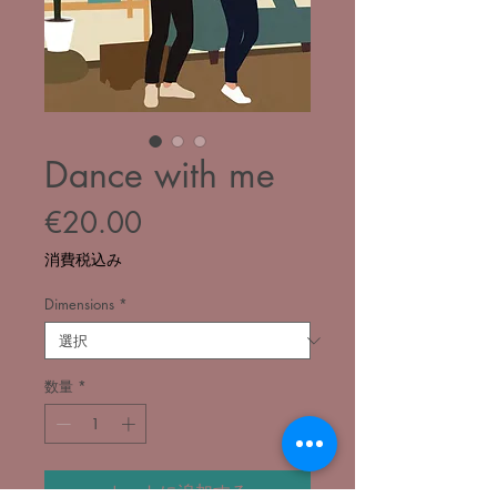
Dance with me
価
€20.00
格
消費税込み
Dimensions
*
数量
*
カートに追加する