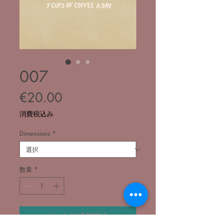
007
価
€20.00
格
消費税込み
Dimensions
*
数量
*
カートに追加する