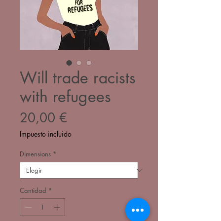
Will trade racists
with refugees
Precio
20,00 €
Impuesto incluido
Dimensions
*
Cantidad
*