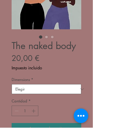
The naked body
Precio
20,00 €
Impuesto incluido
Dimensions
*
Cantidad
*
Agregar al carrito