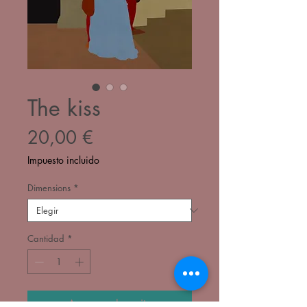
The kiss
Precio
20,00 €
Impuesto incluido
Dimensions
*
Cantidad
*
Agregar al carrito