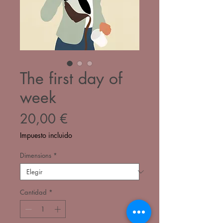
The first day of
week
Precio
20,00 €
Impuesto incluido
Dimensions
*
Cantidad
*