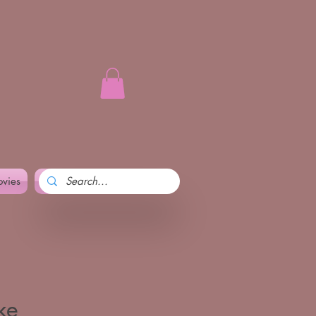
vies
Art and Pennika
More
ke