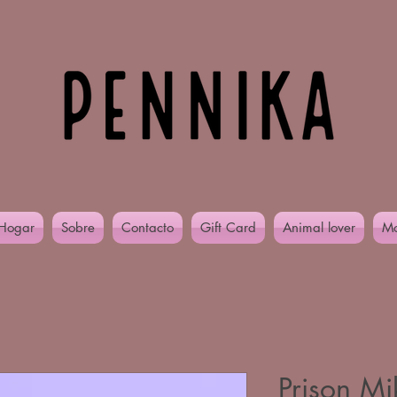
Hogar
Sobre
Contacto
Gift Card
Animal lover
Mo
Prison Mi