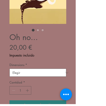
Oh no...
Precio
20,00 €
Impuesto incluido
Dimensions
*
Cantidad
*
Agregar al carrito