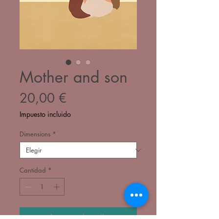
Mother and son
Precio
20,00 €
Impuesto incluido
Dimensions
*
Cantidad
*
Agregar al carrito