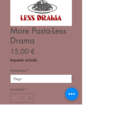
More Pasta-Less
Drama
Precio
15,00 €
Impuesto incluido
Dimensions
*
Cantidad
*
Agregar al carrito