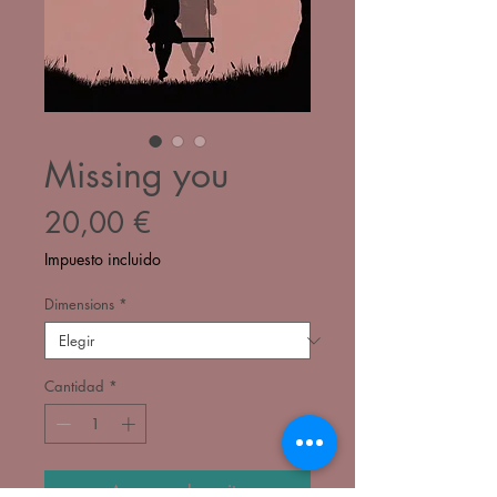
Missing you
Precio
20,00 €
Impuesto incluido
Dimensions
*
Cantidad
*
Agregar al carrito