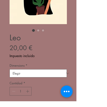
Leo
Precio
20,00 €
Impuesto incluido
Dimensions
*
Cantidad
*
Agregar al carrito