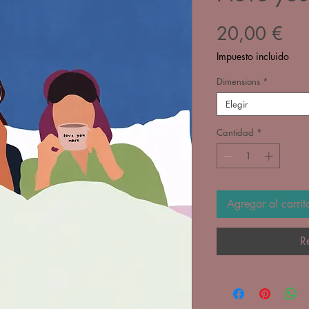
Pre
20,00 €
Impuesto incluido
Dimensions
*
Elegir
Cantidad
*
Agregar al carrit
R