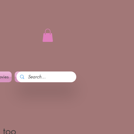
vies
Art and Pennika
More
u too