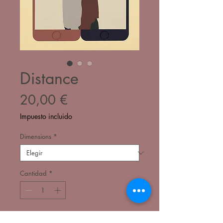
Distance
Precio
20,00 €
Impuesto incluido
Dimensions
*
Cantidad
*
Agregar al carrito