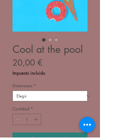
Cool at the pool
Precio
20,00 €
Impuesto incluido
Dimensions
*
Cantidad
*
Agregar al carrito