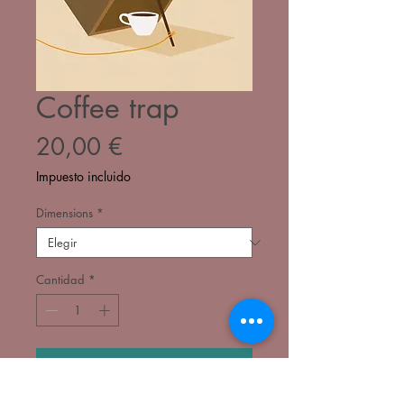
Coffee trap
Precio
20,00 €
Impuesto incluido
Dimensions
*
Cantidad
*
Agregar al carrito