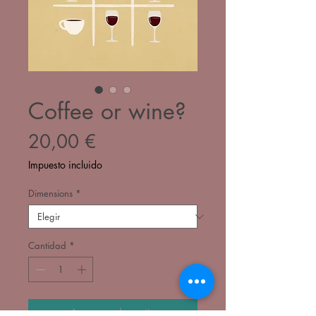
Coffee or wine?
Precio
20,00 €
Impuesto incluido
Dimensions
*
Cantidad
*
Agregar al carrito