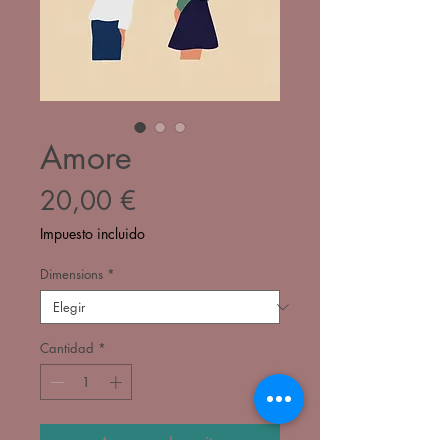
Amore
Precio
20,00 €
Impuesto incluido
Dimensions
*
Cantidad
*
Agregar al carrito