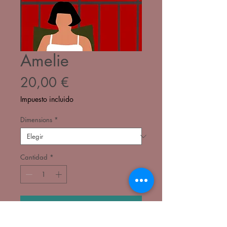
Amelie
Precio
20,00 €
Impuesto incluido
Dimensions
*
Cantidad
*
Agregar al carrito