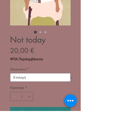
Not today
Τιμή
20,00 €
ΦΠΑ Περιλαμβάνεται
Dimensions
*
Ποσότητα
*
Προσθήκη στο καλάθι