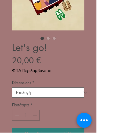
Let's go!
Τιμή
20,00 €
ΦΠΑ Περιλαμβάνεται
Dimensions
*
Ποσότητα
*
Προσθήκη στο καλάθι