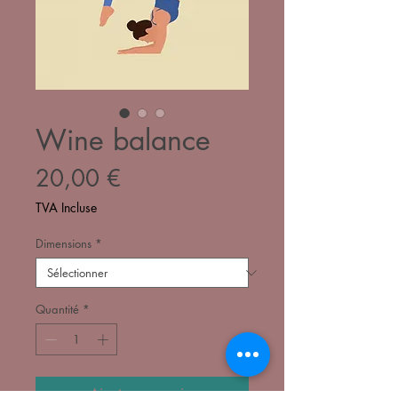
Wine balance
Prix
20,00 €
TVA Incluse
Dimensions
*
Quantité
*
Ajouter au panier