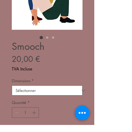
Smooch
Prix
20,00 €
TVA Incluse
Dimensions
*
Quantité
*
Ajouter au panier