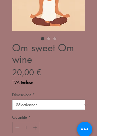
Om sweet Om
wine
Prix
20,00 €
TVA Incluse
Dimensions
*
Quantité
*