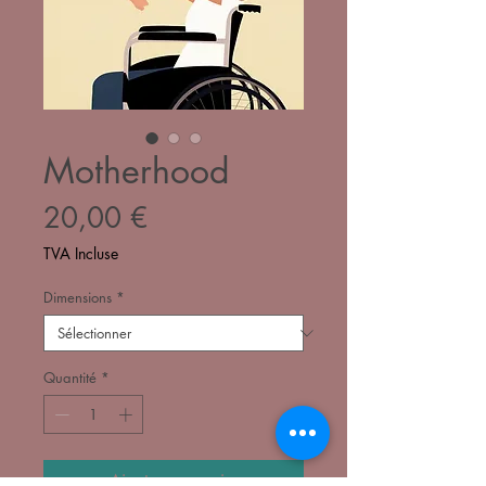
Motherhood
Prix
20,00 €
TVA Incluse
Dimensions
*
Quantité
*
Ajouter au panier