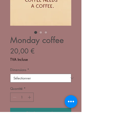
Monday coffee
Prix
20,00 €
TVA Incluse
Dimensions
*
Quantité
*
Ajouter au panier