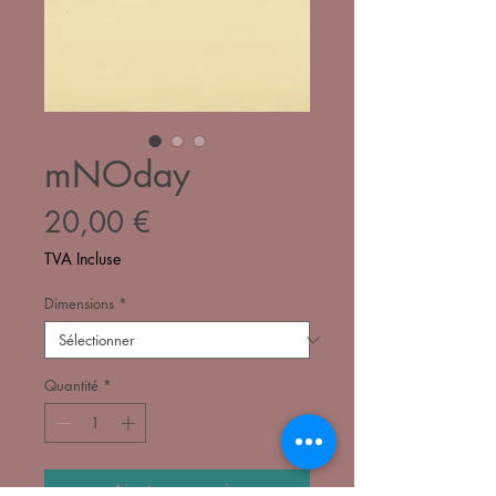
mNOday
Prix
20,00 €
TVA Incluse
Dimensions
*
Quantité
*
Ajouter au panier