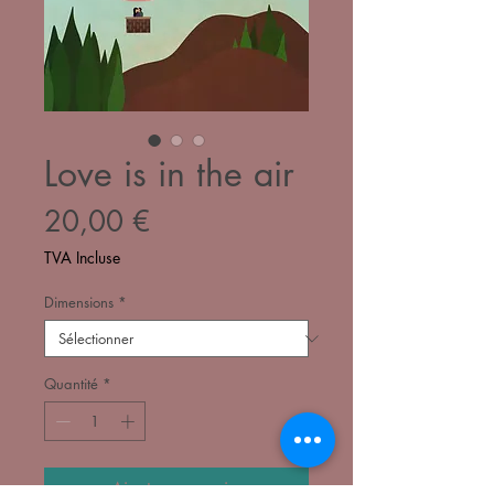
Love is in the air
Prix
20,00 €
TVA Incluse
Dimensions
*
Quantité
*
Ajouter au panier