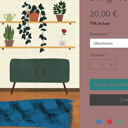
Pri
20,00 €
TVA Incluse
Dimensions
*
Sélectionner
Quantité
*
Ajouter au panier
Com