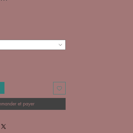
x
mander et payer