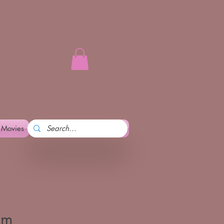
Movies
Art and Pennika
More
om