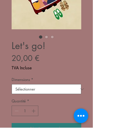
Let's go!
Prix
20,00 €
TVA Incluse
Dimensions
*
Quantité
*
Ajouter au panier